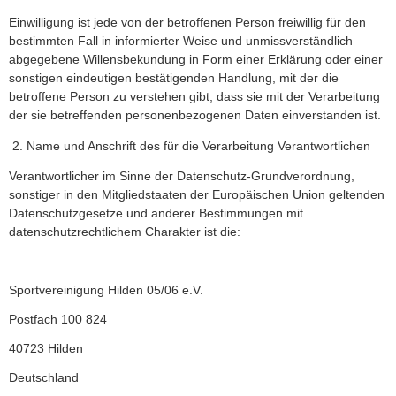
Einwilligung ist jede von der betroffenen Person freiwillig für den
bestimmten Fall in informierter Weise und unmissverständlich
abgegebene Willensbekundung in Form einer Erklärung oder einer
sonstigen eindeutigen bestätigenden Handlung, mit der die
Zuletzt geänderte Seiten:
betroffene Person zu verstehen gibt, dass sie mit der Verarbeitung
der sie betreffenden personenbezogenen Daten einverstanden ist.
08.07.2026:
Unser Schutzkonzept
05.05.2026:
Home
Name und Anschrift des für die Verarbeitung Verantwortlichen
30.03.2026:
Gymnastik
Verantwortlicher im Sinne der Datenschutz-Grundverordnung,
18.11.2025:
III. Mannschaft
sonstiger in den Mitgliedstaaten der Europäischen Union geltenden
18.11.2025:
II. Mannschaft
Datenschutzgesetze und anderer Bestimmungen mit
datenschutzrechtlichem Charakter ist die:
Impressum
Datenschutzerklärung
Administrator Login
Sportvereinigung Hilden 05/06 e.V.
273.973
Besucher
Postfach 100 824
634.943
Seitenaufrufe
40723 Hilden
2,32
Seitenaufrufe/Besucher
seit 28.08.2017.
Deutschland