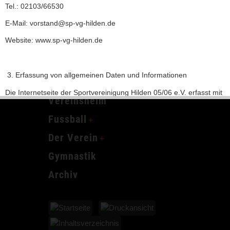
Tel.: 02103/66530
E-Mail: vorstand@sp-vg-hilden.de
INHALTSVERZEICHNIS
Website: www.sp-vg-hilden.de
Erfassung von allgemeinen Daten und Informationen
Home
Die Internetseite der Sportvereinigung Hilden 05/06 e.V. erfasst mit
Vereinsheim
jedem Aufruf der Internetseite durch eine betroffene Person oder
ein automatisiertes System eine Reihe von allgemeinen Daten und
Fussball
Informationen. Diese allgemeinen Daten und Informationen werden
Der Verein
in den Logfiles des Servers gespeichert. Erfasst werden können die
(1) verwendeten Browsertypen und Versionen, (2) das vom
Gymnastik
zugreifenden System verwendete Betriebssystem, (3) die
Internetseite, von welcher ein zugreifendes System auf unsere
Archiv
Internetseite gelangt (sogenannte Referrer), (4) die
Unterwebseiten, welche über ein zugreifendes System auf unserer
Internetseite angesteuert werden, (5) das Datum und die Uhrzeit
eines Zugriffs auf die Internetseite, (6) eine Internet-Protokoll-
Adresse (IP-Adresse), (7) der Internet-Service-Provider des