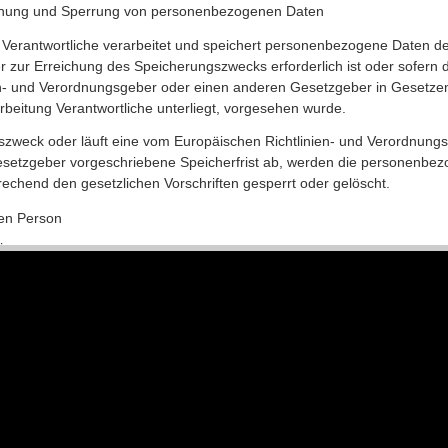
hung und Sperrung von personenbezogenen Daten
g Verantwortliche verarbeitet und speichert personenbezogene Daten d
er zur Erreichung des Speicherungszwecks erforderlich ist oder sofern 
n- und Verordnungsgeber oder einen anderen Gesetzgeber in Gesetzen 
rbeitung Verantwortliche unterliegt, vorgesehen wurde.
gszweck oder läuft eine vom Europäischen Richtlinien- und Verordnun
setzgeber vorgeschriebene Speicherfrist ab, werden die personenbe
echend den gesetzlichen Vorschriften gesperrt oder gelöscht.
nen Person
igung
 hat das vom Europäischen Richtlinien- und Verordnungsgeber eingerä
wortlichen eine Bestätigung darüber zu verlangen, ob sie betreffend
hte eine betroffene Person dieses Bestätigungsrecht in Anspruch nehm
tenschutzbeauftragten oder einen anderen Mitarbeiter des für die Vera
n.
ft
ung personenbezogener Daten betroffene Person hat das vom Europäisc