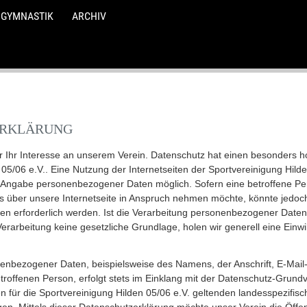
GYMNASTIK
ARCHIV
reinigun
ERKLÄRUNG
05/06 e.V
r Ihr Interesse an unserem Verein. Datenschutz hat einen besonders ho
d der Sportvereinigung Hilden 05/06 e. V
05/06 e.V.. Eine Nutzung der Internetseiten der Sportvereinigung Hilden
n 05/06 e. V.
e Angabe personenbezogener Daten möglich. Sofern eine betroffene P
s über unsere Internetseite in Anspruch nehmen möchte, könnte jedoc
 erforderlich werden. Ist die Verarbeitung personenbezogener Daten 
7
Verarbeitung keine gesetzliche Grundlage, holen wir generell eine Einwi
cht Düsseldorf unter der Nummer 30160
enbezogener Daten, beispielsweise des Namens, der Anschrift, E-Mail
Vorstand gem. § 26 BGB besteht aus Holger Reinders (1. Vorsitzende
roffenen Person, erfolgt stets im Einklang mit der Datenschutz-Grund
 für die Sportvereinigung Hilden 05/06 e.V. geltenden landesspezifis