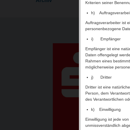
Archiv
Kriterien seiner Benen
h) Auftragsverarbei
Auftragsverarbeiter ist 
personenbezogene Daten 
i) Empfänger
Empfänger ist eine natü
Daten offengelegt werde
Rahmen eines bestimmte
möglicherweise personen
j) Dritter
Dritter ist eine natürli
Person, dem Verantwortl
des Verantwortlichen od
k) Einwilligung
Einwilligung ist jede vo
unmissverständlich abg