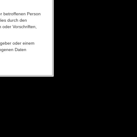
er betroffenen Person
dies durch den
oder Vorschriften,
gsgeber oder einem
zogenen Daten
umte Recht, von dem für
e personenbezogene Daten
en, kann sie sich hierzu
rbeitung
hen Richtlinien- und