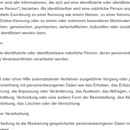
ind alle Informationen, die sich auf eine identifizierte oder identifizi
e Person“) beziehen. Als identifizierbar wird eine natürliche Person an
 mittels Zuordnung zu einer Kennung wie einem Namen, zu einer Kenn
r Online-Kennung oder zu einem oder mehreren besonderen Merkmalen
reiber erstellten Inhalte und Werke auf diesen Seiten unterliegen dem
hen, genetischen, psychischen, wirtschaftlichen, kulturellen oder sozial
earbeitung, Verbreitung und jede Art der Verwertung außerhalb der Gr
 identifiziert werden kann.
hen Zustimmung des jeweiligen Autors bzw. Erstellers. Downloads und 
icht kommerziellen Gebrauch gestattet. Soweit die Inhalte auf dieser S
on
en die Urheberrechte Dritter beachtet. Insbesondere werden Inha
n Sie trotzdem auf eine Urheberrechtsverletzung aufmerksam werde
de identifizierte oder identifizierbare natürliche Person, deren perso
is. Bei Bekanntwerden von Rechtsverletzungen werden wir derar
g Verantwortlichen verarbeitet werden.
it oder ohne Hilfe automatisierter Verfahren ausgeführte Vorgang oder 
menhang mit personenbezogenen Daten wie das Erheben, das Erfasse
erung, die Anpassung oder Veränderung, das Auslesen, das Abfragen, 
ittlung, Verbreitung oder eine andere Form der Bereitstellung, den Ab
ränkung, das Löschen oder die Vernichtung.
er Verarbeitung
beitung ist die Markierung gespeicherter personenbezogener Daten mit
änken.