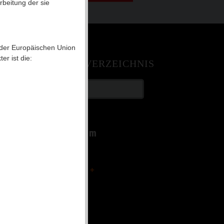
rbeitung der sie
 der Europäischen Union
r ist die:
INHALTSVERZEICHNIS
Home
Vereinsheim
Fussball
Der Verein
Gymnastik
Archiv