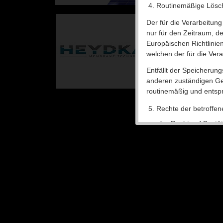
Routinemäßige Lösc
Der für die Verarbeitun
nur für den Zeitraum, d
Europäischen Richtlinie
welchen der für die Vera
Entfällt der Speicherun
anderen zuständigen Ge
routinemäßig und entspr
Rechte der betroffe
a) Recht auf Bestät
Jede betroffene Person
die Verarbeitung Verant
verarbeitet werden. Möc
jederzeit an unseren Da
Verantwortlichen wende
b) Recht auf Auskun
Jede von der Verarbeit