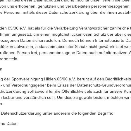
. Mittels dieser Datenschutzerklärung möchte unser Verein die Öffentl
on uns erhobenen, genutzten und verarbeiteten personenbezogenen D
e Personen mittels dieser Datenschutzerklärung über die ihnen zust
ichnis
en wurden mit größter Sorgfalt erstellt. Für die Richtigkeit, Vollständ
den 05/06 e.V. hat als für die Verarbeitung Verantwortlicher zahlreiche
och keine Gewähr übernehmen. Als Diensteanbieter sind wir gemäß §
men umgesetzt, um einen möglichst lückenlosen Schutz der über dies
iten nach den allgemeinen Gesetzen verantwortlich. Nach §§ 8 b
bezogenen Daten sicherzustellen. Dennoch können Internetbasierte D
nicht verpflichtet, übermittelte oder gespeicherte fremde Informat
tslücken aufweisen, sodass ein absoluter Schutz nicht gewährleistet w
chen, die auf eine rechtswidrige Tätigkeit hinweisen. Verpflichtun
troffenen Person frei, personenbezogene Daten auch auf alternativen 
 von Informationen nach den allgemeinen Gesetzen bleiben hi
bermitteln.
ist jedoch erst ab dem Zeitpunkt der Kenntnis einer konkreten Recht
prechenden Rechtsverletzungen werden wir diese Inhalte umgehend e
en
 der Sportvereinigung Hilden 05/06 e.V. beruht auf den Begrifflichkeit
en- und Verordnungsgeber beim Erlass der Datenschutz-Grundverordn
Links zu externen Webseiten Dritter, auf deren Inhalte wir keinen 
utzerklärung soll sowohl für die Öffentlichkeit als auch für unsere K
mden Inhalte auch keine Gewähr übernehmen. Für die Inhalte der verlin
h lesbar und verständlich sein. Um dies zu gewährleisten, möchten wi
Betreiber der Seiten verantwortlich. Die verlinkten Seiten wurden zum
n.
stöße überprüft. Rechtswidrige Inhalte waren zum Zeitpunkt der Verl
 Datenschutzerklärung unter anderem die folgenden Begriffe:
tliche Kontrolle der verlinkten Seiten ist jedoch ohne konkre
 zumutbar. Bei Bekanntwerden von Rechtsverletzungen werden wir d
ne Daten