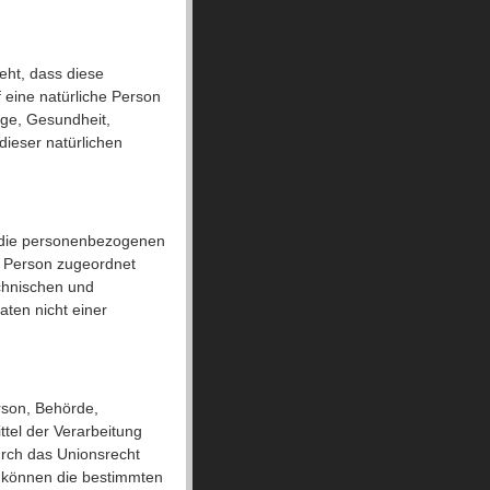
eht, dass diese
eine natürliche Person
age, Gesundheit,
dieser natürlichen
e die personenbezogenen
n Person zugeordnet
chnischen und
ten nicht einer
erson, Behörde,
ttel der Verarbeitung
urch das Unionsrecht
e können die bestimmten