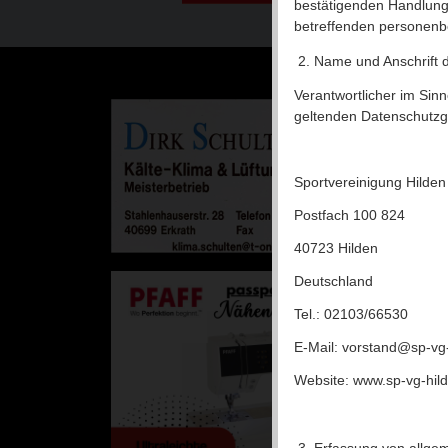
bestätigenden Handlung, 
betreffenden personenb
Name und Anschrift d
Verantwortlicher im Sin
Zuletzt 
geltenden Datenschutzg
08.0
05.0
Sportvereinigung Hilden
30.0
Postfach 100 824
18.1
40723 Hilden
18.1
Deutschland
Tel.: 02103/66530
E-Mail: vorstand@sp-vg
Website: www.sp-vg-hil