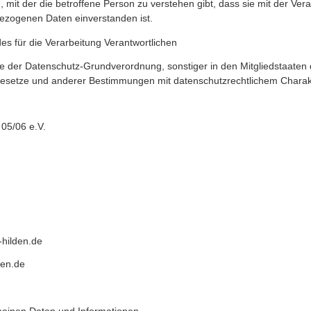
mit der die betroffene Person zu verstehen gibt, dass sie mit der Vera
ezogenen Daten einverstanden ist.
es für die Verarbeitung Verantwortlichen
ne der Datenschutz-Grundverordnung, sonstiger in den Mitgliedstaaten
Impressum
geänderte Seiten:
esetze und anderer Bestimmungen mit datenschutzrechtlichem Charakte
Datenschutzerklärung
7.2026:
Unser Schutzkonzept
Administrator Login
5.2026:
Home
273.911
Besucher
 05/06 e.V.
3.2026:
Gymnastik
634.753
Seitenaufrufe
2,32
Seitenaufrufe/Besucher
1.2025:
III. Mannschaft
1.2025:
II. Mannschaft
seit 28.08.2017.
-hilden.de
den.de