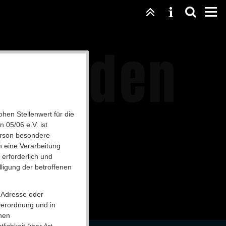
g Hilden
.
hen Stellenwert für die
 05/06 e.V. ist
erson besondere
h eine Verarbeitung
erforderlich und
lligung der betroffenen
-Adresse oder
r) und Rolf Haukamp (2.
verordnung und in
chen