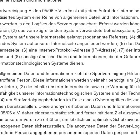
meinen Daten und Informationen
ortvereinigung Hilden 05/06 e.V. erfasst mit jedem Aufruf der Internetse
isiertes System eine Reihe von allgemeinen Daten und Informationen.
 werden in den Logfiles des Servers gespeichert. Erfasst werden kön
nen, (2) das vom zugreifenden System verwendete Betriebssystem, (3) 
s System auf unsere Internetseite gelangt (sogenannte Referrer), (4) d
endes System auf unserer Internetseite angesteuert werden, (5) das D
ternetseite, (6) eine Internet-Protokoll-Adresse (IP-Adresse), (7) der In
s und (8) sonstige ähnliche Daten und Informationen, die der Gefahr
formationstechnologischen Systeme dienen.
allgemeinen Daten und Informationen zieht die Sportvereinigung Hilden
troffene Person. Diese Informationen werden vielmehr benötigt, um (1)
szuliefern, (2) die Inhalte unserer Internetseite sowie die Werbung für d
sfähigkeit unserer informationstechnologischen Systeme und der Techni
(4) um Strafverfolgungsbehörden im Falle eines Cyberangriffes die zur 
nen bereitzustellen. Diese anonym erhobenen Daten und Informatione
05/06 e.V. daher einerseits statistisch und ferner mit dem Ziel ausgew
in unserem Verein zu erhöhen, um letztlich ein optimales Schutzniveau
bezogenen Daten sicherzustellen. Die anonymen Daten der Server-Logf
etroffene Person angegebenen personenbezogenen Daten gespeichert.