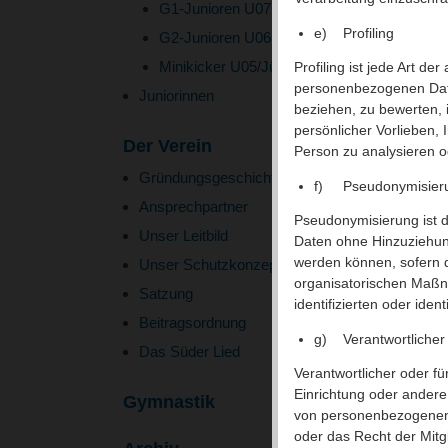
G1-Junioren U07
e) Profiling
G2-Junioren U06
Minikicker U05/Jünger
Profiling ist jede Art d
personenbezogenen Date
Juniorinnen
beziehen, zu bewerten, 
persönlicher Vorlieben, 
Der Verein
Person zu analysieren 
Gründungsgeschichte
f) Pseudonymisier
Ansprechpartner
Pseudonymisierung ist 
Unser Leitbild
Daten ohne Hinzuziehung
werden können, sofern 
Unser Schutzkonzept
organisatorischen Maßn
Satzung
identifizierten oder ide
Beitragsordnung
g) Verantwortlicher 
Das Süder Lied
Verantwortlicher oder fü
Einrichtung oder andere
Gymnastik
von personenbezogenen 
oder das Recht der Mit