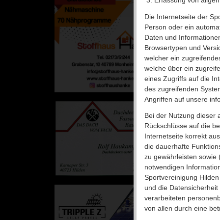
Erfassung von allge
Die Internetseite der Sp
Person oder ein automat
Daten und Informationen
Browsertypen und Versio
welcher ein zugreifende
welche über ein zugreif
eines Zugriffs auf die In
des zugreifenden System
Angriffen auf unsere in
Bei der Nutzung dieser 
Rückschlüsse auf die be
Internetseite korrekt au
die dauerhafte Funktion
zu gewährleisten sowie 
notwendigen Informatio
Sportvereinigung Hilden 
und die Datensicherheit 
verarbeiteten personen
von allen durch eine b