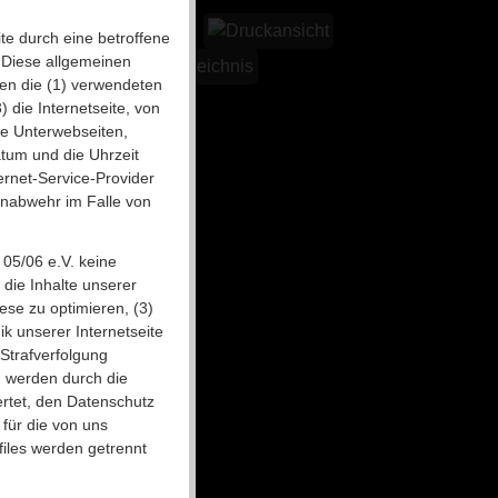
ite durch eine betroffene
 Diese allgemeinen
nen die (1) verwendeten
die Internetseite, von
ie Unterwebseiten,
atum und die Uhrzeit
ternet-Service-Provider
enabwehr im Falle von
 05/06 e.V. keine
 die Inhalte unserer
iese zu optimieren, (3)
k unserer Internetseite
Strafverfolgung
n werden durch die
ertet, den Datenschutz
 für die von uns
iles werden getrennt