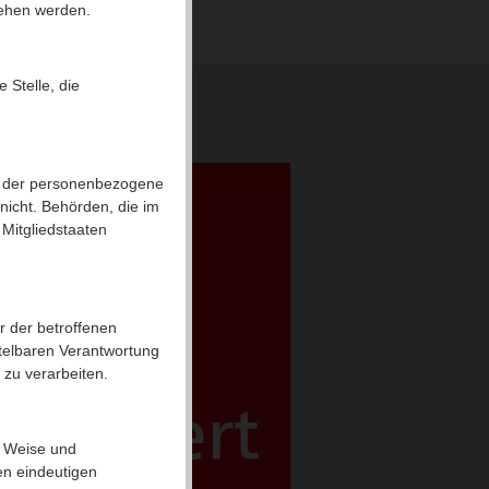
sehen werden.
 Stelle, die
le, der personenbezogene
nicht. Behörden, die im
Mitgliedstaaten
er der betroffenen
ttelbaren Verantwortung
 zu verarbeiten.
er Weise und
en eindeutigen