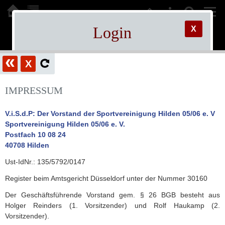
Login
X
Sportvereinigung Hilden
Administrationsbereich.
«
Sie sind hier:
Login
05/06 e.V.
X
Bitte Passwort eingeben.
IMPRESSUM
!!! JavaScript und Cookies müssen aktiviert
sein !!!
V.i.S.d.P: Der Vorstand der Sportvereinigung Hilden 05/06 e. V
User (optional):
Sportvereinigung Hilden 05/06 e. V.
Postfach 10 08 24
Password:
40708 Hilden
Ust-IdNr.: 135/5792/0147
Register beim Amtsgericht Düsseldorf unter der Nummer 30160
Der Geschäftsführende Vorstand gem. § 26 BGB besteht aus
Holger Reinders (1. Vorsitzender) und Rolf Haukamp (2.
Vorsitzender).