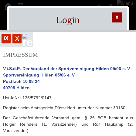
Login
X
Sportvereinigung
Administrationsbereich.
«
X
Hilden 05/06 e.V.
Bitte Passwort eingeben.
IMPRESSUM
!!! JavaScript und Cookies müssen aktiviert
sein !!!
V.i.S.d.P: Der Vorstand der Sportvereinigung Hilden 05/06 e. V
Sie sind hier:
Login
User (optional):
Sportvereinigung Hilden 05/06 e. V.
Postfach 10 08 24
Password:
40708 Hilden
Ust-IdNr.: 135/5792/0147
Register beim Amtsgericht Düsseldorf unter der Nummer 30160
Der Geschäftsführende Vorstand gem. § 26 BGB besteht aus
Holger Reinders (1. Vorsitzender) und Rolf Haukamp (2.
Vorsitzender).