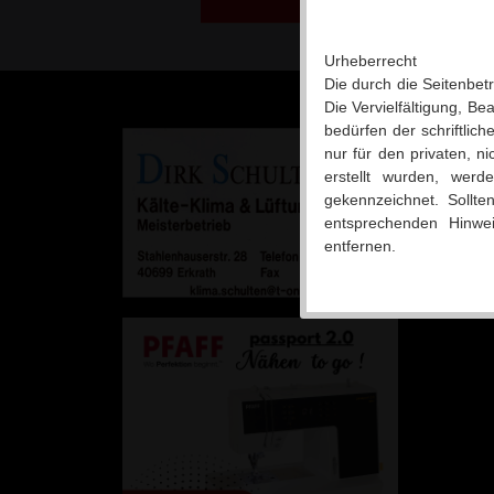
Urheberrecht
Die durch die Seitenbet
Die Vervielfältigung, B
bedürfen der schriftlic
Zuletzt 
nur für den privaten, n
erstellt wurden, werd
08.0
gekennzeichnet. Sollte
05.0
entsprechenden Hinwe
30.0
entfernen.
18.1
18.1