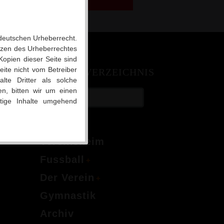
 deutschen Urheberrecht.
enzen des Urheberrechtes
Kopien dieser Seite sind
eite nicht vom Betreiber
INHALTSVERZEICHNIS
lte Dritter als solche
n, bitten wir um einen
tige Inhalte umgehend
Home
Vereinsheim
Fussball
Der Verein
Gymnastik
Archiv