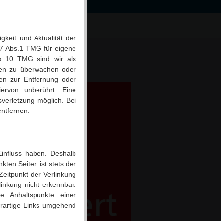
igkeit und Aktualität der
 7 Abs.1 TMG für eigene
is 10 TMG sind wir als
ionen zu überwachen oder
gen zur Entfernung oder
ervon unberührt. Eine
sverletzung möglich. Bei
ntfernen.
Einfluss haben. Deshalb
kten Seiten ist stets der
 Zeitpunkt der Verlinkung
inkung nicht erkennbar.
te Anhaltspunkte einer
erartige Links umgehend