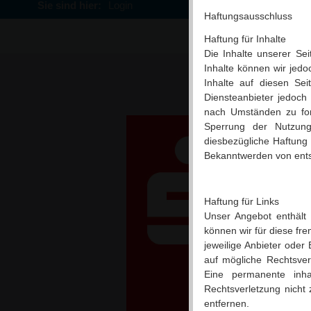
Sie sind hier:
Login
Haftungsausschluss
Haftung für Inhalte
Die Inhalte unserer Seit
Inhalte können wir jed
Inhalte auf diesen Se
Diensteanbieter jedoch 
nach Umständen zu fors
Sperrung der Nutzung
diesbezügliche Haftung 
Bekanntwerden von ents
Haftung für Links
Unser Angebot enthält 
können wir für diese fre
jeweilige Anbieter oder 
auf mögliche Rechtsver
Eine permanente inhal
Rechtsverletzung nicht
entfernen.