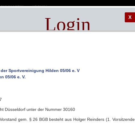
GYMNASTIK
ARCHIV
Login
X
tverein
Administrationsbereich.
Bitte Passwort eingeben.
!!! JavaScript und Cookies müssen aktiviert sein !!!
en 05/06
d der Sportvereinigung Hilden 05/06 e. V
User (optional):
n 05/06 e. V.
Password:
7
cht Düsseldorf unter der Nummer 30160
Vorstand gem. § 26 BGB besteht aus Holger Reinders (1. Vorsitzende