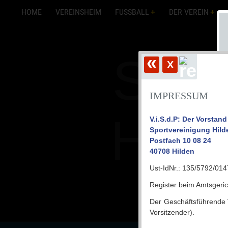
HOME
VEREINSHEIM
FUSSBALL
DER VEREIN
Spor
«
X
IMPRESSUM
Hild
V.i.S.d.P: Der Vorstan
Sportvereinigung Hilde
Postfach 10 08 24
40708 Hilden
Ust-IdNr.: 135/5792/014
Register beim Amtsgeri
Der Geschäftsführende 
Vorsitzender).