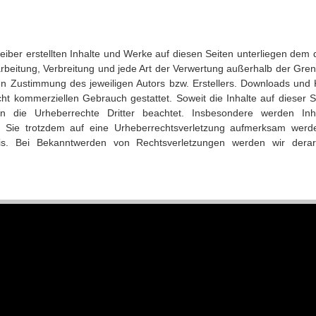
reiber erstellten Inhalte und Werke auf diesen Seiten unterliegen dem
earbeitung, Verbreitung und jede Art der Verwertung außerhalb der Gr
hen Zustimmung des jeweiligen Autors bzw. Erstellers. Downloads und 
Impressum
geänderte Seiten:
icht kommerziellen Gebrauch gestattet. Soweit die Inhalte auf dieser S
Datenschutzerklärung
en die Urheberrechte Dritter beachtet. Insbesondere werden Inha
7.2026:
Unser Schutzkonzept
Administrator Login
n Sie trotzdem auf eine Urheberrechtsverletzung aufmerksam werde
5.2026:
Home
273.942
Besucher
is. Bei Bekanntwerden von Rechtsverletzungen werden wir derar
3.2026:
Gymnastik
634.888
Seitenaufrufe
2,32
Seitenaufrufe/Besucher
1.2025:
III. Mannschaft
1.2025:
II. Mannschaft
seit 28.08.2017.