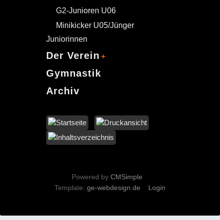
G2-Junioren U06
Minikicker U05/Jünger
Juniorinnen
Der Verein
Gymnastik
Archiv
Powered by
CMSimple
Template:
ge-webdesign.de
Login