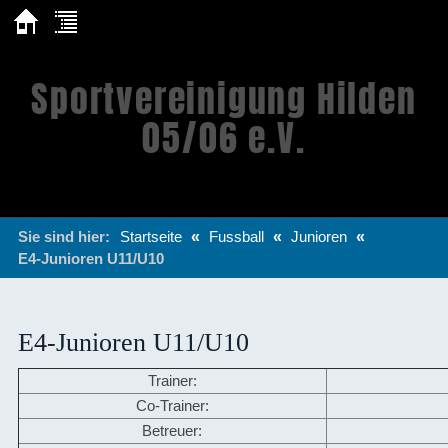
Sportvereinigung Hilden
05/06 e.V.
Sie sind hier:
Startseite
«
Fussball
«
Junioren
«
E4-Junioren U11/U10
E4-Junioren U11/U10
Trainer:
Co-Trainer:
Betreuer: