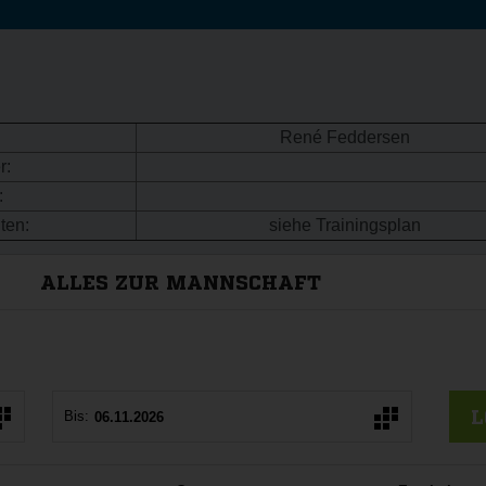
René Feddersen
r:
:
ten:
siehe Trainingsplan