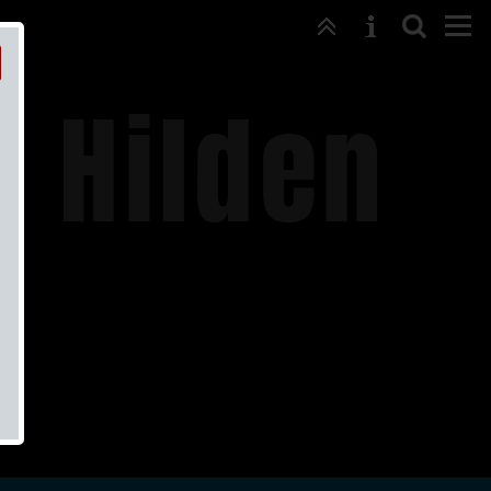
g Hilden
.