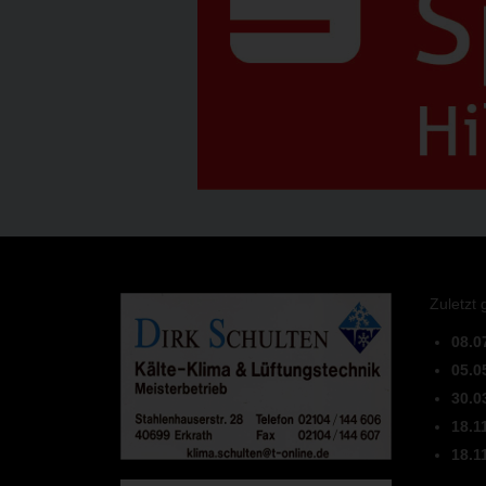
Zuletzt 
08.0
05.0
30.0
18.1
18.1