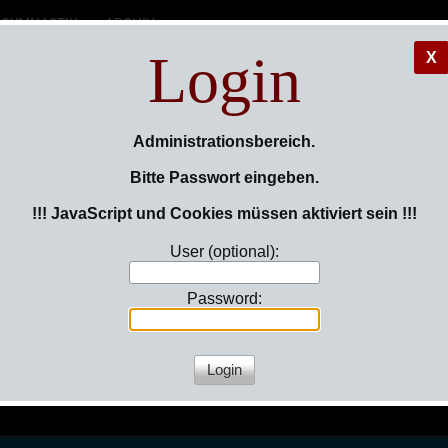
GYMNASTIK
ARCHIV
Login
X
reinigun
Administrationsbereich.
Bitte Passwort eingeben.
05/06 e.V
!!! JavaScript und Cookies müssen aktiviert sein !!!
User (optional):
Password: